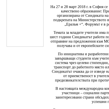
На 27 и 28 март 2018 г. в София 
качествено образование: Пр
организирана от Синдиката на
подкрепата на Министерството н
„Еразъм +“. Форумът е в р
Темата за младите учители има 
шест години Синдикатът работи по
отправяне на предложения към МО
получава и от европейските с
По инициатива и разработени
завършващи студенти към учител
система чрез целеви стипендии,
транспорт до работното място и
Синдикатът очаква да се изведе н
от приемственост в учител
предизвикателствата при проти
В настоящата международна кон
участници – социални парт
заинтересовани страни обсъдих
успешни п