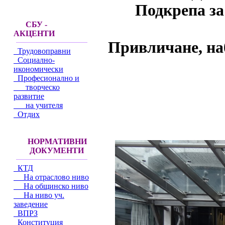
Подкрепа за
СБУ -
АКЦЕНТИ
Привличане, на
Трудовоправни
Социално-
икономически
Професионално и
творческо
развитие
на учителя
Отдих
НОРМАТИВНИ
ДОКУМЕНТИ
КТД
На отраслово ниво
На общинско ниво
На ниво уч.
заведение
ВПРЗ
Конституция