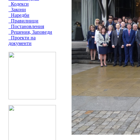
Кодекси
Закони
Наредби
Правилници
Постановления
Решения, Заповеди
Проекти на
документи