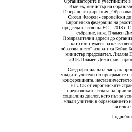
Организаторите и участниците в
Вълчев, министър на образова
Генералната дирекция „Образован
Сюзан Флокен - европейски ди
Европейска федерация на работ
председателство на ЕС – 2018 г. Г
събрание, инж. Пламен Ди
Поздравителни адреси до организ
като инструмент за качествен
образованието“ изпратиха Бойко Б
министър председател, Лиляна П
2018, Пламен Димитров - през
След официалната част, по про
младите учители по програмите на
конференцията, наставничеството
ETUCE от европейските стран
предизвикателствата на привли
социалния диалог, като път за у
млади учители в образованието и
всички 
Подробнос