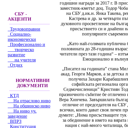
годишни награди за 2017 г. В при
заместник-кметът доц. Тодор Чоба
на СБУ д.ик.н. Янка Такева, 
СБУ -
Кастрева и др. за четвърти 
АКЦЕНТИ
духовното просветление на българ
присъствието си и доайени н
Трудовоправни
популярните съвременн
Социално-
икономически
„Като най-голямата публична б
Професионално и
половината до 28-годишна възраст
творческо
читатели през тази година“ – изт
развитие
Емоционално и вълнува
на учителя
Отдих
„Писател на годината” стана Мил
акад. Георги Марков, а за детск
получиха Захари Карабашлиев
НОРМАТИВНИ
софийската регионална орга
ДОКУМЕНТИ
Седмочисленици” Кристиян Тодор
празничното събитие бе отличено 
КТД
Вера Хинчева. Завършилата българ
На отраслово ниво
отличие от председателя на СБУ 
На общинско ниво
всички, които дават своя личен пр
На ниво уч.
думите: „Нима присъстващите тук 
заведение
за обединение в името на вярата 
ВПРЗ
нация с най-много читалища, б
Конституция