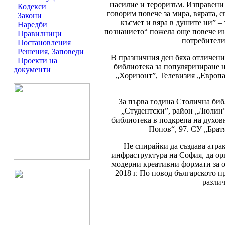
насилие и тероризъм. Изправени 
Кодекси
говорим повече за мира, вярата, с
Закони
късмет и вяра в душите ни” –
Наредби
познанието“ пожела още повече и
Правилници
потребители
Постановления
Решения, Заповеди
В празничния ден бяха отличени
Проекти на
библиотека за популяризиране 
документи
„Хоризонт”, Телевизия „Европа
За първа година Столична биб
„Студентски”, район „Люлин”
библиотека в подкрепа на духовн
Попов“, 97. СУ „Брат
Не спирайки да създава атра
инфраструктура на София, да ор
модерни креативни формати за о
2018 г. По повод българското п
разли