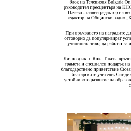
блок на Телевизия Bulgaria On
ръководител пресцентъра на КНС
Цачева - главен редактор на ве
редактор на Общинско радио „К
При връчването на наградите д.
отговорно да популяризират усп
училищно ниво, да работят за 
Лично д.ик.н. Янка Такева връчи
грамота и специален подарък н
благодарствено приветствие Сюзан
българските учители. Синдика
устойчивото развитие на образов
с