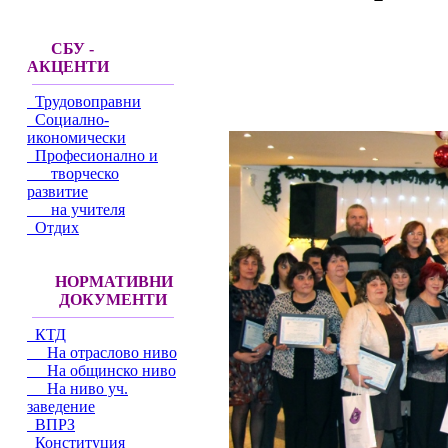
СБУ -
АКЦЕНТИ
Трудовоправни
Социално-
икономически
Професионално и
творческо
развитие
на учителя
Отдих
НОРМАТИВНИ
ДОКУМЕНТИ
КТД
На отраслово ниво
На общинско ниво
На ниво уч.
заведение
ВПРЗ
Конституция