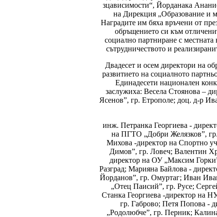
зцависимости“, Йорданака Анание
на Дирекция „Образование и м
Наградите им бяха връчени от пр
обръщението си към отличените
социално партниране с местната 
сътрудничеството и реализирани
Двадесет и осем директори на об
развитието на социалното партньо
Единадесети национален конку
заслужиха: Весела Стоянова – д
Ясенов”, гр. Етрополе; доц. д-р 
инж. Петранка Георгиева - дирек
на ПГТО „Добри Желязков”, гр.
Михова -директор на Спортно уч
Димов”, гр. Ловеч; Валентин Хр
директор на ОУ „Максим Горки”,
Разград; Марияна Байлова - директ
Йорданов”, гр. Омуртаг; Иван Ива
„Отец Паисий”, гр. Русе; Серг
Станка Георгиева -директор на НУ
гр. Габрово; Петя Попова - 
„Родолюбче”, гр. Перник; Калин