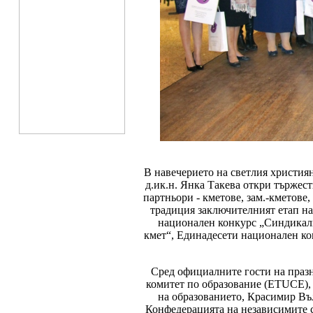
В навечерието на светлия христия
д.ик.н. Янка Такева откри тържес
партньори - кметове, зам.-кметове
традиция заключителният етап на
национален конкурс „Синдикали
кмет“, Единадесети национален ко
Сред официалните гости на праз
комитет по образование (ETUCE),
на образованието, Красимир Въ
Конфедерацията на независимите 