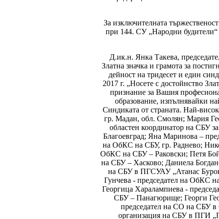
За изключителната тържественост
при 144. СУ „Народни будители“
Д.ик.н. Янка Такева, председат
Златна значка и грамота за пости
дейност на тридесет и един син
2017 г. „Носете с достойнство Зла
признание за Вашия професионал
образование, изпълнявайки на
Синдиката от страната. Най-висок
гр. Мадан, обл. Смолян; Мария Г
областен координатор на СБУ за
Благоевград; Яна Маринова – пред
на ОбКС на СБУ, гр. Раднево; Ник
ОбКС на СБУ – Раковски; Петя Бой
на СБУ – Хасково; Даниела Богдан
на СБУ в ПГСУАУ „Атанас Буров
Гунчева - председател на ОбКС н
Георгица Харалампиева - председа
СБУ – Панагюрище; Георги Гео
председател на СО на СБУ в 
организация на СБУ в ПГИ „П