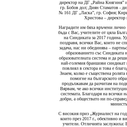
директор на ДГ „Райна Княгиня” и
гр. Бобов дол; Диян Стаматов - д
№ 161 ДГ „Ласка”, гр. София; Кир
Христова – директор 
Наградите им бяха връчени лично о
бъда с Вас, учителите от цяла Бъ
на Синдиката за 2017 година. У
поздравя, всички Вас, които не сп
задача, нас ни обединява – партн
образованието със Синдиката н
образователната система и да реши
най-големия браншови синдикат в
повлиял в сектора и това е благо
Знаем, колко е съществена ролята
помогне на българското обра
продължавам да разчитам на подк
Вярвам, че ако всички институции
системата. Благодаря на всички н
добри, а обществато ни по-справ
министър
С високия приз „Журналист на год
които през 2017 г., обективно и 
учители. Отличията заслужиха: 