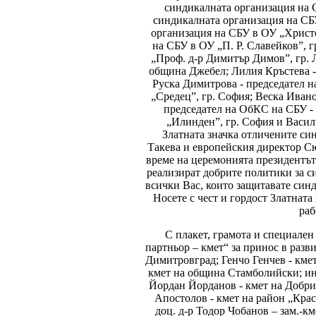
синдикалната организация на 
синдикалната организация на СБУ
организация на СБУ в ОУ „Христо
на СБУ в ОУ „П. Р. Славейков”,
„Проф. д-р Димитър Димов”, гр. 
община Джебел; Лилия Кръстева -
Руска Димитрова - председател н
„Средец”, гр. София; Веска Ивано
председател на ОбКС на СБУ - 
„Илинден”, гр. София и Васил
Златната значка отличените си
Такева и европейския директор С
време на церемонията президентът
реализират добрите политики за с
всички Вас, които защитавате синд
Носете с чест и гордост Златнат
раб
С плакет, грамота и специале
партньор – кмет“ за принос в разв
Димитровград; Генчо Генчев - кме
кмет на община Стамболийски; ин
Йордан Йорданов - кмет на Добрич
Апостолов - кмет на район „Крас
доц. д-р Тодор Чобанов – зам.-к