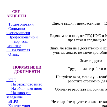
СБУ -
АКЦЕНТИ
Днес е вашият прекрасен ден – 1
Трудовоправни
Социално-
икономически
Надявам се и ние, от СБУ, НУС и 
Професионално и
през тази и следващите 
творческо
развитие
Знам, че това не е достатъчно и и
на учителя
учител, докато не заеме достойн
Отдих
Знам и друго – 
НОРМАТИВНИ
Трудно е да се работи 
ДОКУМЕНТИ
Не губете вяра, скъпи учители
КТД
работите страхотно, да 
На отраслово ниво
На общинско ниво
Обичайте работата си, обичайте
На ниво уч.
заведение
ВПРЗ
Не спирайте да учите и самите ви
Конституция
ма