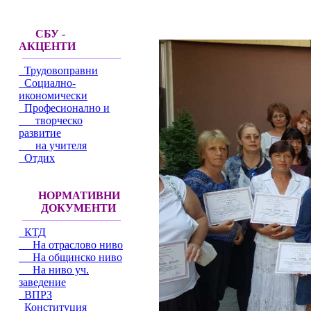
СБУ -
АКЦЕНТИ
Трудовоправни
Социално-
икономически
Професионално и
творческо
развитие
на учителя
Отдих
НОРМАТИВНИ
ДОКУМЕНТИ
КТД
На отраслово ниво
На общинско ниво
На ниво уч.
заведение
ВПРЗ
Конституция