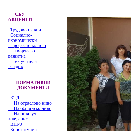
СБУ -
АКЦЕНТИ
Трудовоправни
Социално-
икономически
Професионално и
творческо
развитие
на учителя
Отдих
НОРМАТИВНИ
ДОКУМЕНТИ
КТД
На отраслово ниво
На общинско ниво
На ниво уч.
заведение
ВПРЗ
Конституция