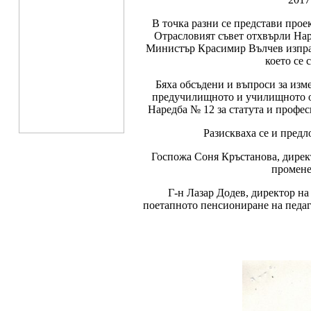
В точка разни се представи проек
Отрасловият съвет отхвърли Нар
Министър Красимир Вълчев изпрати
което се 
Бяха обсъдени и въпроси за изм
предучилищното и училищното об
Наредба № 12 за статута и профе
Разискваха се и предл
Госпожа Соня Кръстанова, дирек
промене
Г-н Лазар Додев, директор н
поетапното пенсиониране на педаг