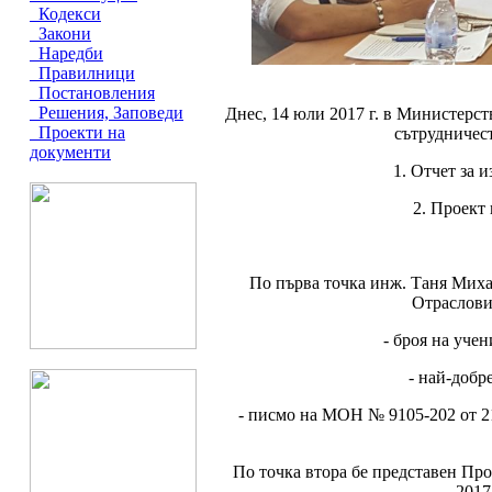
Кодекси
Закони
Наредби
Правилници
Постановления
Решения, Заповеди
Днес, 14 юли 2017 г. в Министерст
Проекти на
сътрудничест
документи
1. Отчет за 
2. Проект
По първа точка инж. Таня Михай
Отраслови
- броя на уче
- най-добр
- писмо на МОН № 9105-202 от 21
По точка втора бе представен Пр
2017