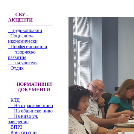
СБУ -
АКЦЕНТИ
Трудовоправни
Социално-
икономически
Професионално и
творческо
развитие
на учителя
Отдих
НОРМАТИВНИ
ДОКУМЕНТИ
КТД
На отраслово ниво
На общинско ниво
На ниво уч.
заведение
ВПРЗ
Конституция