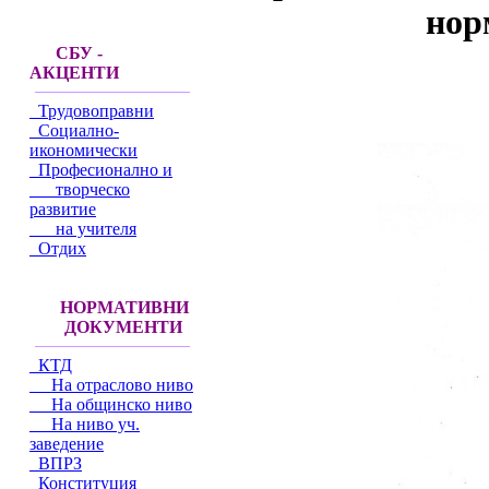
нор
СБУ -
АКЦЕНТИ
Трудовоправни
Социално-
икономически
Професионално и
творческо
развитие
на учителя
Отдих
НОРМАТИВНИ
ДОКУМЕНТИ
КТД
На отраслово ниво
На общинско ниво
На ниво уч.
заведение
ВПРЗ
Конституция