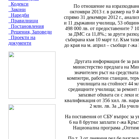
Кодекси
По отношение на изразходван
Закони
октомври 2013 г. в размер на 9 
Наредби
спрямо 31 декември 2012 г., анал
Правилници
и 11 държавни училища, 53 общинс
Постановления
498 000 лв. от предоставените 7 10
Решения, Заповеди
за ДМС са 11,8%.; за други разхо
Проекти на
събирана към 10 март т.г. Към та
документи
до края на м. април – съобщи г-ж
Другата информация бе за раз
министерство предлага на Мини
значителен ръст на средствата 
компютри, работни станции, терм
училищата на стойност 44 млн
средищните училища; за ремонт и
запазват обхвата си с леки
квалификация от 356 хил. лв. нара
2 млн. лв. За „На учил
На поставения от СБУ въпрос за ув
6 на 8 брутни заплати г-жа Кръс
Национална програма „Оптимиз
По т. 3 от дневния ред бе разгл