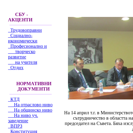
СБУ -
АКЦЕНТИ
Трудовоправни
Социално-
икономически
Професионално и
творческо
развитие
на учителя
Отдих
НОРМАТИВНИ
ДОКУМЕНТИ
КТД
На отраслово ниво
На общинско ниво
На 14 април т.г. в Министерствот
На ниво уч.
сътрудничество в областта н
заведение
председател на Съвета. Бяха из
ВПРЗ
Конституция