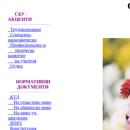
СБУ -
АКЦЕНТИ
Трудовоправни
Социално-
икономически
Професионално и
творческо
развитие
на учителя
Отдих
НОРМАТИВНИ
ДОКУМЕНТИ
КТД
На отраслово ниво
На общинско ниво
На ниво уч.
заведение
ВПРЗ
Конституция