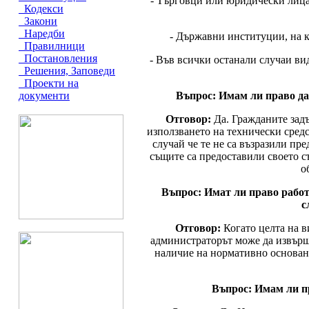
- Търговци или юридически лица,
Кодекси
Закони
Наредби
- Държавни институции, на к
Правилници
Постановления
- Във всички останали случаи в
Решения, Заповеди
Проекти на
Въпрос: Имам ли право д
документи
Отговор:
Да. Гражданите зад
използването на технически средс
случай че те не са възразили пр
същите са предоставили своето с
о
Въпрос: Имат ли право работ
с
Отговор:
Когато целта на 
администраторът може да извърш
наличие на нормативно основани
Въпрос: Имам ли п