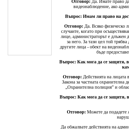
Отговор:
Да. Имате право да
видеонаблюдение, ако адми
Въпрос: Имам ли право на дос
Отговор:
Да. Всяко физическо л
случаите, когато при осъществява
лице, администраторът е длъжен д
за него. За тази цел той трябв
другите лица - обект на видеонаб
бъде предоставе
Въпрос: Как мога да се защитя,
кам
Отговор:
Действията на лицата 
Закона за частната охранителна д
„Охранителна полиция” и облас
Въпрос: Как мога да се защитя, 
Отговор:
Можете да подадете 
наруш
Да обжалвате действията на адми