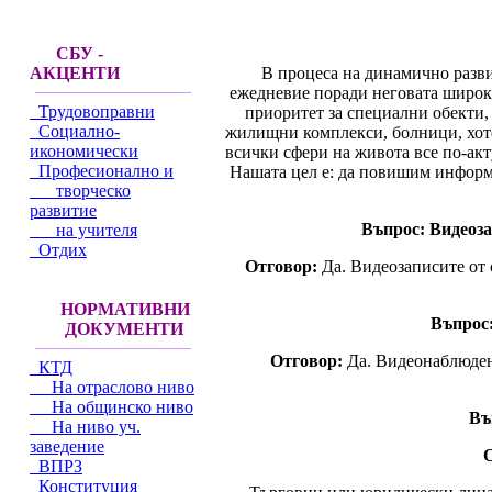
СБУ -
В процеса на динамично разви
АКЦЕНТИ
ежедневие поради неговата широк
Трудовоправни
приоритет за специални обекти, 
Социално-
жилищни комплекси, болници, хоте
икономически
всички сфери на живота все по-акт
Професионално и
Нашата цел е: да повишим информ
творческо
развитие
Въпрос: Видеоза
на учителя
Отдих
Отговор:
Да. Видеозаписите от 
НОРМАТИВНИ
Въпрос:
ДОКУМЕНТИ
Отговор:
Да. Видеонаблюдени
КТД
На отраслово ниво
На общинско ниво
Въ
На ниво уч.
заведение
ВПРЗ
Конституция