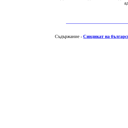
а
__________________________________________
Съдържание -
Синдикат на българс