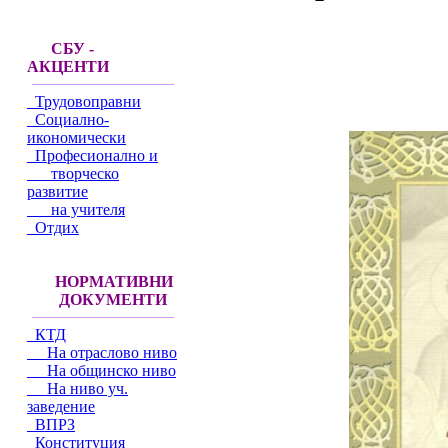
СБУ -
АКЦЕНТИ
Трудовоправни
Социално-
икономически
Професионално и
творческо
развитие
на учителя
Отдих
НОРМАТИВНИ
ДОКУМЕНТИ
КТД
На отраслово ниво
На общинско ниво
На ниво уч.
заведение
ВПРЗ
Конституция