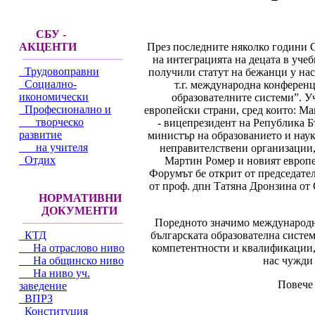
СБУ -
През последните няколко години 
АКЦЕНТИ
на интеграцията на децата в учеб
Трудовоправни
получили статут на бежанци у нас
Социално-
т.г. международна конференц
икономически
образователните системи”. У
Професионално и
европейски страни, сред които: М
творческо
- вицепрезидент на Република Б
развитие
министър на образованието и нау
на учителя
неправителствени организации,
Отдих
Мартин Ромер и новият европе
Форумът бе открит от председател
от проф. дпн Татяна Дронзина от
НОРМАТИВНИ
ДОКУМЕНТИ
Поредното значимо международно
българската образователна систем
КТД
компетентности и квалификации, 
На отраслово ниво
нас чужди
На общинско ниво
На ниво уч.
Повече 
заведение
ВПРЗ
Конституция