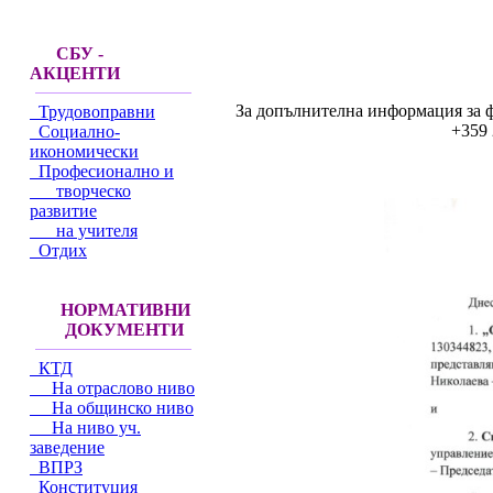
СБУ -
АКЦЕНТИ
За допълнителна информация за ф
Трудовоправни
+359 
Социално-
икономически
Професионално и
творческо
развитие
на учителя
Отдих
НОРМАТИВНИ
ДОКУМЕНТИ
КТД
На отраслово ниво
На общинско ниво
На ниво уч.
заведение
ВПРЗ
Конституция