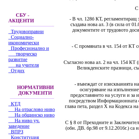
С
СБУ -
- В чл. 128б КТ, регламентиращ
АКЦЕНТИ
създава нова ал. 3 (в сила от 01
документите от трудовото доси
Трудовоправни
Социално-
икономически
- С промяната в чл. 154 от КТ 
Професионално и
творческо
развитие
Съгласно нова ал. 2 на чл. 154 КТ (
на учителя
Великденските празници, съв
Отдих
- въвеждат се изискванията н
НОРМАТИВНИ
осигуряване на изпълнение
ДОКУМЕНТИ
предоставянето на услуги и за
посредством Информационната си
КТД
глава пета, раздел X на Кодекса н
На отраслово ниво
На общинско ниво
На ниво уч.
С § 8 от Преходните и Заключител
заведение
(обн. ДВ. бр.98 от 9.12.2016г.) са
ВПРЗ
Конституция