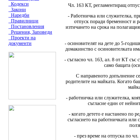
Кодекси
Чл. 163 КТ, регламентиращ отпус
Закони
Наредби
- Работничка или служителка, при 
Правилници
отпуск поради бременност и ра
Постановления
изтичането на срока на полагащия 
Решения, Заповеди
Проекти на
- осиновителят на дете до 5-годиш
документи
домакинство с осиновителката има 
- съгласно чл. 163, ал. 8 от КТ съ
само бащата (оси
С направеното допълнение се 
родителите на майката. Когато бащ
майка
- работничка или служителка, коят
съгласие един от нейнит
- когато детето е настанено по р
съгласието на работничката или 
полз
- през време на отпуска по чл.