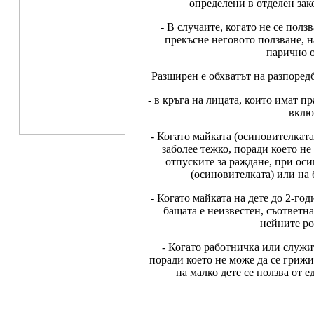
определени в отделен зако
- В случаите, когато не се ползв
прекъсне неговото ползване, н
парично о
Разширен е обхватът на разпоред
- в кръга на лицата, които имат п
включ
- Когато майката (осиновителката
заболее тежко, поради което не
отпуските за раждане, при оси
(осиновителката) или на 
- Когато майката на дете до 2-го
бащата е неизвестен, съответна
нейните ро
- Когато работничка или служит
поради което не може да се грижи 
на малко дете се ползва от 