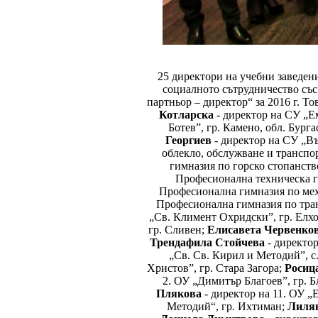
25 директори на учебни заведени
социалното сътрудничество съ
партньор – директор“ за 2016 г. То
Котларска
- директор на СУ „Е
Ботев”, гр. Камено, обл. Бурга
Георгиев
- директор на СУ „Въ
облекло, обслужване и транспор
гимназия по горско стопанств
Професионална техническа г
Професионална гимназия по мех
Професионална гимназия по тра
„Св. Климент Охридски”, гр. Елхо
гр. Сливен;
Елисавета Червенко
Трендафила Стойчева
- директо
„Св. Св. Кирил и Методий”, с.
Христов”, гр. Стара Загора;
Росиц
2. ОУ „Димитър Благоев”, гр. 
Плякова
- директор на 11. ОУ „
Методий“, гр. Ихтиман;
Лилян