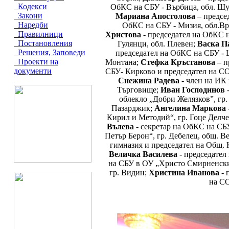
Кодекси
ОбКС на СБУ - Върбица, обл. Ш
Закони
Мариана Апостолова
– предсе
Наредби
ОбКС на СБУ - Мизия, обл.В
Правилници
Христова
- председател на ОбКС н
Постановления
Гулянци, обл. Плевен;
Васка П
Решения, Заповеди
председател на ОбКС на СБУ - Ц
Проекти на
Монтана;
Стефка Кръстанова
– п
документи
СБУ- Кирково и председател на СО
Снежина Радева
- член на ИК 
Търговище;
Иван Господинов
облекло „Добри Желязков”, гр
Пазарджик;
Ангелина Маркова
Кирил и Методий“, гр. Гоце Делче
Вълева
- секретар на ОбКС на СБ
Петър Берон“, гр. Дебелец, общ. 
гимназия и председател на Общ.
Величка Василева
- председател
на СБУ в ОУ „Христо Смирненски”
гр. Видин;
Христина Иванова
- 
на СО