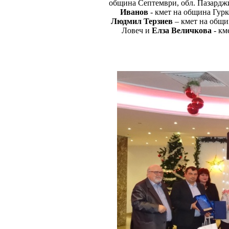
община Септември, обл. Пазардж
Иванов
- кмет на община Гурк
Людмил Терзиев
– кмет на общ
Ловеч и
Елза Величкова
- км