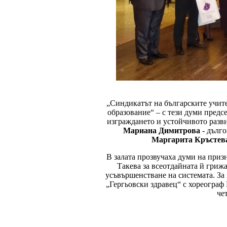
„Синдикатът на българските учите
образование“ – с тези думи предс
изграждането и устойчивото разв
Мариана Димитрова
- дълг
Маргарита Кръсте
В залата прозвучаха думи на приз
Такева за всеотдайната й гриж
усъвършенстване на системата. За
„Гергьовски здравец“ с хореограф
че