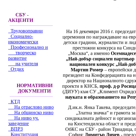
СБУ -
АКЦЕНТИ
Трудовоправни
На 16 декември 2016 г. председа
Социално-
церемония по награждаване на евр
икономически
детски градини, журналисти и лид
Професионално и
престижни конкурса на Синди
творческо
„Москва“, а именно
Осемнадесе
развитие
„Най-добър социален партньор 
на учителя
национален конкурс „Най-доб
Отдих
Мартин Ромер
– европейски д
президент на Конфедерацията на н
директор на Националното сдру
НОРМАТИВНИ
проекти в КНСБ,
проф. д-р Росиц
ДОКУМЕНТИ
(ДИУУ) към СУ „Климент Охридски
науката и образованието на Реп
КТД
На отраслово ниво
Д.ик.н. Янка Такева, председат
На общинско ниво
„Златна значка” и грамота з
На ниво уч.
синдикалната дейност и организа
заведение
на Кюстендилска област и пред
ВПРЗ
ОбКС на СБУ - район Триадица, 
Конституция
София;
Димитър Дичев
- предс