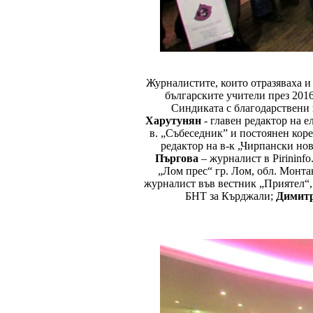
Журналистите, които отразяваха 
българските учители през 201
Синдиката с благодарствени
Харутунян
- главен редактор на 
в. „Събеседник” и постоянен кор
редактор на в-к „Чирпански нов
Пъргова
– журналист в Pirininf
„Лом прес“ гр. Лом, обл. Монта
журналист във вестник „Приятел“,
БНТ за Кърджали;
Димитр