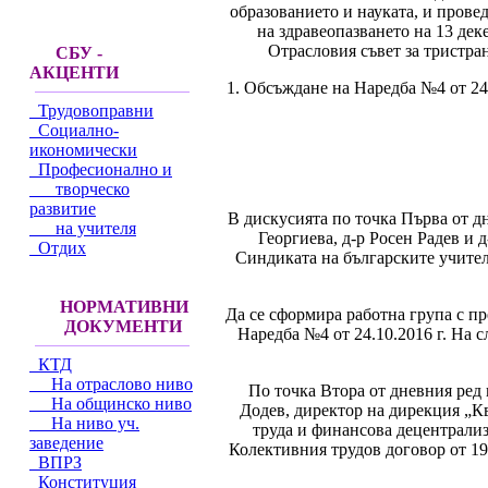
образованието и науката, и прове
на здравеопазването на 13 дек
Отрасловия съвет за тристра
СБУ -
АКЦЕНТИ
1. Обсъждане на Наредба №4 от 24.
Трудовоправни
Социално-
икономически
Професионално и
творческо
развитие
В дискусията по точка Първа от д
на учителя
Георгиева, д-р Росен Радев и 
Отдих
Синдиката на българските учител
НОРМАТИВНИ
Да се сформира работна група с п
ДОКУМЕНТИ
Наредба №4 от 24.10.2016 г. На 
КТД
На отраслово ниво
По точка Втора от дневния ред
На общинско ниво
Додев, директор на дирекция „К
На ниво уч.
труда и финансова децентрализ
заведение
Колективния трудов договор от 19.
ВПРЗ
Конституция