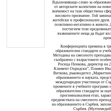
Вдъхновяващо слово за образовани
от авторските колективи на нови
значимост на тази обществена сфе
високото признание. Той завинаг
житейски и професионален друм. 
позитивно-негативно в живота. Д
постигнем този предизвикате
възвишените неща да бъдат вп
пром
Конференцията премина в три
образователни стандарти и уче
Методика на смесеното преподава
съобразено с възрастовите особе
Росица Пенкова, директор на 
Климент Охридски”, Пламен Иван
Виткова, ръководител „Маркетин
образованието и науката, предс
международни участници от Сър
промените в учебните програми 
образователни стандарти за оце
прогимназиалния етап, харак
предимствата на смесеното препо
на образованието в Сърбия, запоз
Сърбия. (Мултимедийн