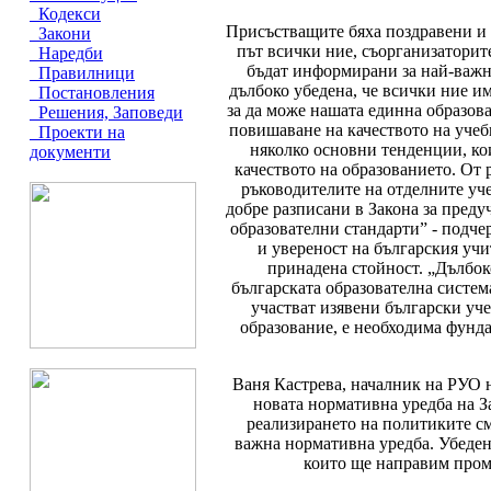
Кодекси
Присъстващите бяха поздравени и о
Закони
път всички ние, съорганизаторит
Наредби
бъдат информирани за най-важни
Правилници
дълбоко убедена, че всички ние и
Постановления
за да може нашата единна образов
Решения, Заповеди
повишаване на качеството на учеб
Проекти на
няколко основни тенденции, ко
документи
качеството на образованието. От
ръководителите на отделните уч
добре разписани в Закона за пред
образователни стандарти” - подчер
и увереност на българския учи
принадена стойност. „Дълбоко
българската образователна систем
участват изявени български уче
образование, е необходима фунда
Ваня Кастрева, началник на РУО 
новата нормативна уредба на З
реализирането на политиките см
важна нормативна уредба. Убедена
които ще направим пром