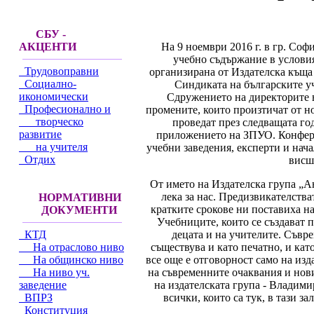
СБУ -
На 9 ноември 2016 г. в гр. Со
АКЦЕНТИ
учебно съдържание в услови
Трудовоправни
организирана от Издателска къща
Социално-
Синдиката на българските уч
икономически
Сдружението на директорите в
Професионално и
промените, които произтичат от но
творческо
проведат през следващата год
развитие
приложението на ЗПУО. Конфере
на учителя
учебни заведения, експерти и нач
Отдих
висш
От името на Издателска група „А
лека за нас. Предизвикателств
НОРМАТИВНИ
кратките срокове ни поставиха н
ДОКУМЕНТИ
Учебниците, които се създават 
децата и на учителите. Съвр
КТД
съществува и като печатно, и ка
На отраслово ниво
все още е отговорност само на изд
На общинско ниво
на съвременните очаквания и нови
На ниво уч.
на издателската група - Владим
заведение
всички, които са тук, в тази за
ВПРЗ
Конституция