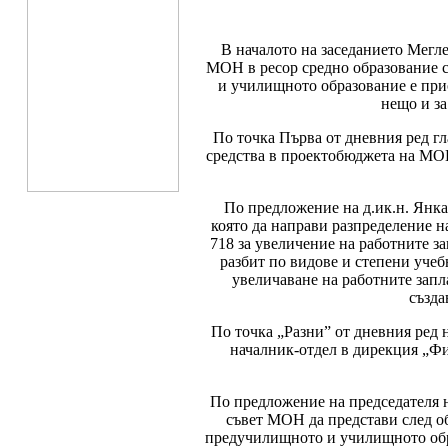
В началото на заседанието Мегл
МОН в ресор средно образование с
и училищното образование е при
нещо и за
По точка Първа от дневния ред 
средства в проектобюджета на МОН
По предложение на д.ик.н. Янка
която да направи разпределение на
718 за увеличение на работните з
разбит по видове и степени учеб
увеличаване на работните запла
създа
По точка „Разни” от дневния ред 
началник-отдел в дирекция „Ф
По предложение на председателя н
съвет МОН да представи след о
предучилищното и училищното обра