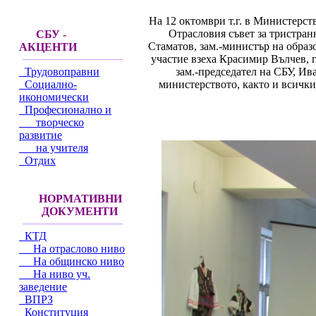
На 12 октомври т.г. в Министерств
Отрасловия съвет за тристран
СБУ -
Стаматов, зам.-министър на образо
АКЦЕНТИ
участие взеха Красимир Вълчев, 
зам.-председател на СБУ, Ив
Трудовоправни
министерството, както и всичк
Социално-
икономически
Професионално и
творческо
развитие
на учителя
Отдих
НОРМАТИВНИ
ДОКУМЕНТИ
КТД
На отраслово ниво
На общинско ниво
На ниво уч.
заведение
ВПРЗ
Конституция