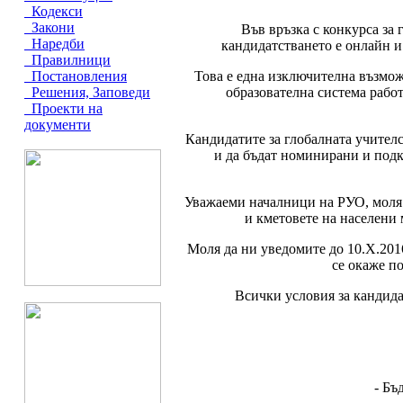
Кодекси
Закони
Във връзка с конкурса за 
Наредби
кандидатстването е онлайн и 
Правилници
Това е една изключителна възмож
Постановления
образователна система работ
Решения, Заповеди
Проекти на
документи
Кандидатите за глобалната учителск
и да бъдат номинирани и подк
Уважаеми началници на РУО, моля 
и кметовете на населени
Моля да ни уведомите до 10.Х.201
се окаже п
Всички условия за кандида
- Бъ