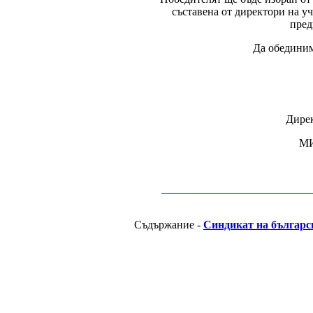
съставена от директори на у
пред
Да обединим
Дирек
М
__________________________________________
Съдържание -
Синдикат на българс