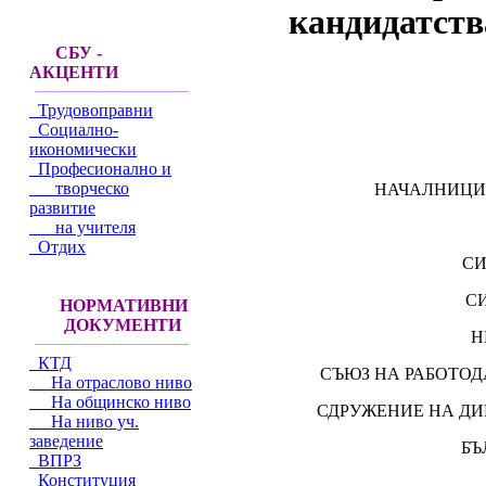
кандидатств
СБУ -
АКЦЕНТИ
Трудовоправни
Социално-
икономически
Професионално и
творческо
НАЧАЛНИЦИ
развитие
на учителя
Отдих
СИ
С
НОРМАТИВНИ
ДОКУМЕНТИ
Н
КТД
СЪЮЗ НА РАБОТОД
На отраслово ниво
На общинско ниво
СДРУЖЕНИЕ НА ДИ
На ниво уч.
заведение
БЪ
ВПРЗ
Конституция