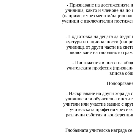
- Признаване на достиженията на
училища, както и членове на по
(например: чрез местни/национал
ученици с изключителни постижени
- Подготовка на децата да бъдат
култури и националности (наприм
училища от други части на свет
включване на глобалното гражд
- Постижения в полза на общ
учителската професия (признани
вписва обще
- Подобряване
- Насърчаване на други хора да
училище или обучителна институ
учители или участие заедно с др
учителската професия чрез изк
различни събития и конференции
Глобалната учителска награда с