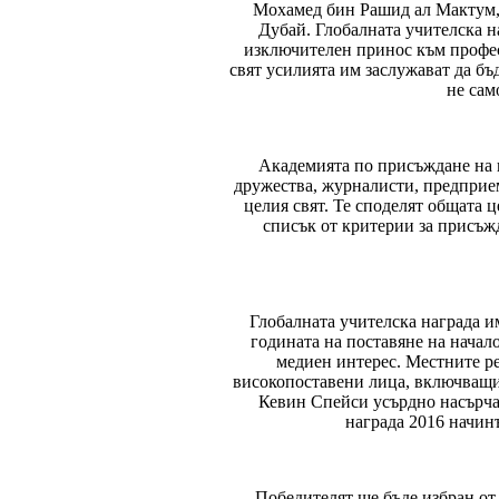
Мохамед бин Рашид ал Мактум, 
Дубай. Глобалната учителска н
изключителен принос към професи
свят усилията им заслужават да бъ
не сам
Академията по присъждане на 
дружества, журналисти, предприем
целия свят. Те споделят общата 
списък от критерии за присъжд
Глобалната учителска награда и
годината на поставяне на начало
медиен интерес. Местните р
високопоставени лица, включващи
Кевин Спейси усърдно насърчав
награда 2016 начин
Победителят ще бъде избран от 