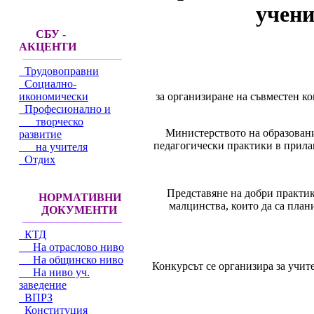
учени
СБУ -
АКЦЕНТИ
Трудовоправни
Социално-
за организиране на съвместен ко
икономически
Професионално и
творческо
Министерството на образовани
развитие
педагогически практики в прила
на учителя
Отдих
Представяне на добри практик
НОРМАТИВНИ
малцинства, които да са пла
ДОКУМЕНТИ
КТД
На отраслово ниво
На общинско ниво
Конкурсът се организира за учит
На ниво уч.
заведение
ВПРЗ
Конституция