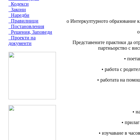
Кодекси
Закони
Наредби
Правилници
o Интеркултурното образование к
Постановления
o
Решения, Заповеди
Проекти на
Представените практики да отр
документи
партньорство с вис
• поет
• работа с родит
• работата на помо
• н
• прилаг
• изучаване в час