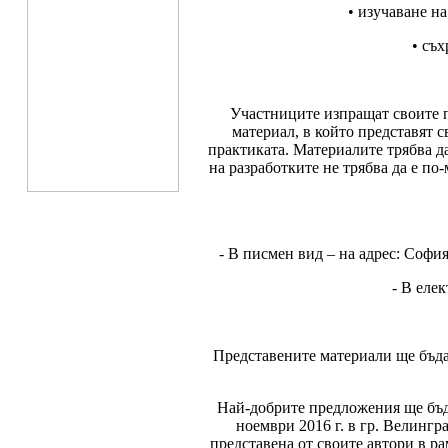
• изучаване на
• съ
Участниците изпращат своите 
материал, в който представят 
практиката. Материалите трябва да
на разработките не трябва да е по
- В писмен вид – на адрес: Софи
- В еле
Представените материали ще бъда
Най-добрите предложения ще бъда
ноември 2016 г. в гр. Велингр
представена от своите автори в р