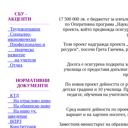
СБУ -
17 500 000 лв. е бюджетът за изпъ
АКЦЕНТИ
по Оперативна програма „Наука 
Трудовоправни
проекта, който предвижда осигур
Социално-
икономически
Този проект надгражда проекта 
Професионално и
ресурси“, посочи Грета Ганчева, 
творческо
развитие
на учителя
Досега е осигурена подкрепа з
Отдих
училища се предоставя допълнит
пр
НОРМАТИВНИ
По новия проект дейността се р
ДОКУМЕНТИ
детски градини и 10 училища. П
педагог, обучения на учителит
КТД
На отраслово ниво
На общинско ниво
Сред новите дейности по проек
На ниво уч.
вариант и на хартиен носител,
заведение
ВПРЗ
Заместник-министърът на образова
Конституция