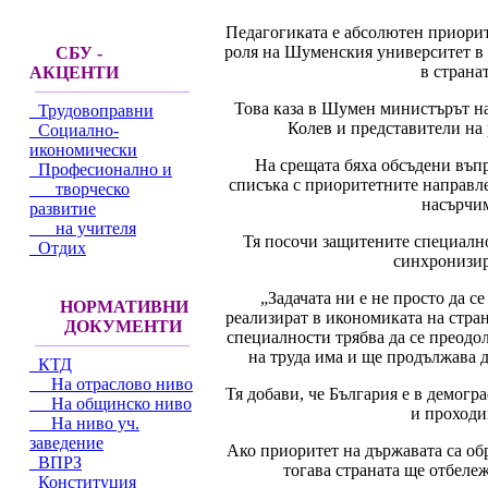
Педагогиката е абсолютен приорит
роля на Шуменския университет в 
СБУ -
в страна
АКЦЕНТИ
Това каза в Шумен министърът на 
Трудовоправни
Колев и представители на
Социално-
икономически
На срещата бяха обсъдени въп
Професионално и
списъка с приоритетните направле
творческо
насърчим
развитие
на учителя
Тя посочи защитените специално
Отдих
синхронизир
„Задачата ни е не просто да се
НОРМАТИВНИ
реализират в икономиката на стра
ДОКУМЕНТИ
специалности трябва да се преодол
на труда има и ще продължава 
КТД
На отраслово ниво
Тя добави, че България е в демогр
На общинско ниво
и проходи
На ниво уч.
заведение
Ако приоритет на държавата са обр
ВПРЗ
тогава страната ще отбеле
Конституция