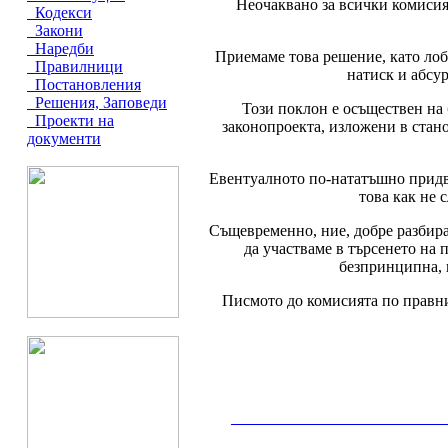
Неочаквано за всички комисият
Кодекси
Закони
Наредби
Приемаме това решение, като лоб
Правилници
натиск и абсур
Постановления
Решения, Заповеди
Този поклон е осъществен на
Проекти на
законопроекта, изложени в стан
документи
Евентуалното по-нататъшно придви
това как не 
Същевременно, ние, добре разбира
да участваме в търсенето на
безпринципна, 
Писмото до комисията по правн
__________________________________________