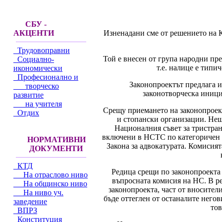
СБУ -
Изненадани сме от решението на 
АКЦЕНТИ
Трудовоправни
Той е внесен от група народни пре
Социално-
т.е. налице е типи
икономически
Професионално и
Законопроектът предлага и
творческо
законотворческа иници
развитие
на учителя
Срещу приемането на законопроек
Отдих
и стопански организации. Нещ
Националния съвет за тристра
включени в НСТС по категоричен н
НОРМАТИВНИ
Закона за адвокатурата. Комисият
ДОКУМЕНТИ
КТД
Редица срещи по законопроекта 
На отраслово ниво
въпросната комисия на НС. В р
На общинско ниво
законопроекта, част от вносител
На ниво уч.
бъде оттеглен от останалите негов
заведение
тов
ВПРЗ
Конституция