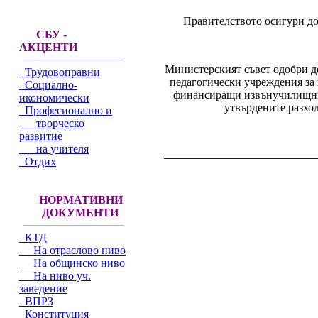
Правителството осигури до
СБУ -
АКЦЕНТИ
Министерският съвет одобри 
Трудовоправни
педагогически учреждения за 
Социално-
финансиращи извънучилищни п
икономически
утвърдените разход
Професионално и
творческо
развитие
на учителя
__________________________________________
Отдих
НОРМАТИВНИ
ДОКУМЕНТИ
КТД
На отраслово ниво
На общинско ниво
На ниво уч.
заведение
ВПРЗ
Конституция