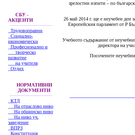
зрелостни изпити – по българск
СБУ -
26 май 2014 г. ще е неучебен ден 
АКЦЕНТИ
Европейския парламент от Р Бъл
Трудовоправни
Социално-
Учебното съдържание от неучебнит
икономически
директора на учи
Професионално и
творческо
Посочените неучебни 
развитие
на учителя
Отдих
НОРМАТИВНИ
ДОКУМЕНТИ
__________________________________________
КТД
На отраслово ниво
На общинско ниво
На ниво уч.
заведение
ВПРЗ
Конституция