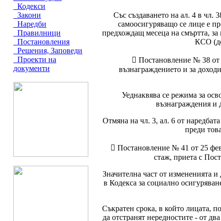
Кодекси
Със създаването на ал. 4 в чл.
Закони
самоосигуряващо се лице е пр
Наредби
предхождащ месеца на смъртта, за к
Правилници
КСО (до
Постановления
Решения, Заповеди
Проекти на
 Постановление № 38 от 
документи
възнаграждението и за доходи
Уеднаквява се режима за осв
възнаграждения и д
Отмяна на чл. 3, ал. 6 от наредбат
преди това
 Постановление № 41 от 25 фев
стаж, приета с Пост
Значителна част от измененията и
в Кодекса за социално осигуряване
Съкратен срока, в който лицата, п
да отстранят нередностите - от дв