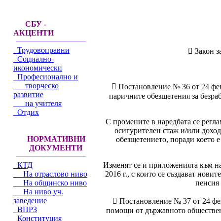
СБУ -
АКЦЕНТИ
Трудовоправни
 Закон з
Социално-
икономически
Професионално и
творческо
 Постановление № 36 от 24 фев
развитие
паричните обезщетения за безраб
на учителя
Отдих
С промените в наредбата се регла
осигурителен стаж и/или доход
НОРМАТИВНИ
обезщетението, поради което е
ДОКУМЕНТИ
Изменят се и приложенията към нар
КТД
2016 г., с които се създават нови
На отраслово ниво
пенсия 
На общинско ниво
На ниво уч.
заведение
 Постановление № 37 от 24 фе
ВПРЗ
помощи от държавното обществено
Конституция