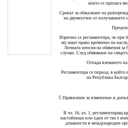
които се прилага ме
Срокът за обжалване на разпорежда
на двумесечен от получаването и
Прецизи
Изрично се регламентира, че при б
му имат право временно на наслед
Личната пенсия на обявения за 
случаи. След обявяване на смъртт
Отпада вземането на
Регламентира се период, в който 
на Република Българ
 Правилник за изменение и допъл
В чл. 16, ал. 1, регламентиращ 
настойници или един от тях е во
длъжности в международни орга