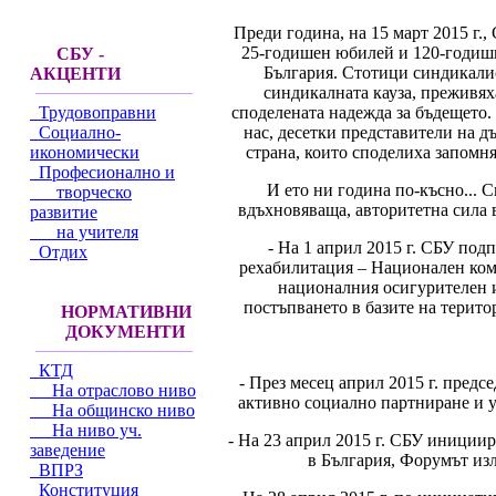
Преди година, на 15 март 2015 г.
25-годишен юбилей и 120-годишн
СБУ -
България. Стотици синдикалис
АКЦЕНТИ
синдикалната кауза, преживях
споделената надежда за бъдещето.
Трудовоправни
нас, десетки представители на 
Социално-
страна, които споделиха запомн
икономически
Професионално и
И ето ни година по-късно... 
творческо
вдъхновяваща, авторитетна сила в
развитие
на учителя
- На 1 април 2015 г. СБУ по
Отдих
рехабилитация – Национален ком
националния осигурителен и
постъпването в базите на територ
НОРМАТИВНИ
ДОКУМЕНТИ
КТД
- През месец април 2015 г. предс
На отраслово ниво
активно социално партниране и у
На общинско ниво
На ниво уч.
- На 23 април 2015 г. СБУ иниции
заведение
в България, Форумът из
ВПРЗ
Конституция