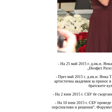
- На 25 май 2015 г. д.ик.н. Ян
„Неофит Рилск
- През май 2015 г. д.ик.н. Янка
артистична академия за принос в
братските ку
- На 2 юни 2015 г. СБУ бе съорга
- На 10 юни 2015 г. СБУ провед
перспективи и решения”. Форумът