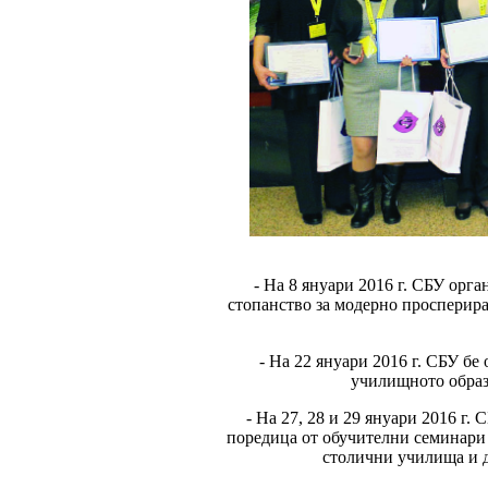
- На 8 януари 2016 г. СБУ орг
стопанство за модерно просперира
- На 22 януари 2016 г. СБУ б
училищното образо
- На 27, 28 и 29 януари 2016 г
поредица от обучителни семинари 
столични училища и д