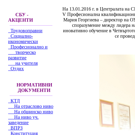
На 13.01.2016 г. в Централата на 
V Професионална квалификационна
СБУ -
Мария Георгиева – директор на ОУ
АКЦЕНТИ
споразумение между лидера н
иновативно обучение в Четвъртото
Трудовоправни
се провед
Социално-
икономически
Професионално и
творческо
развитие
на учителя
Отдих
НОРМАТИВНИ
ДОКУМЕНТИ
КТД
На отраслово ниво
На общинско ниво
На ниво уч.
заведение
ВПРЗ
Конституция