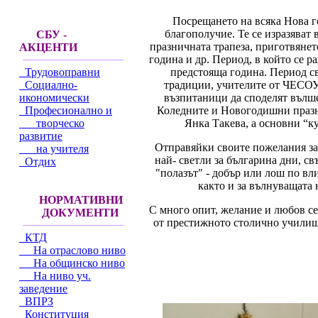
Посрещането на всяка Нова г
благополучие. Те се изразяват
СБУ -
празничната трапеза, приготвянет
АКЦЕНТИ
година и др. Период, в който се р
предстояща година. Период св
Трудовоправни
традиции, учителите от ЧЕСОУ
Социално-
възпитаници да споделят вълше
икономически
Коледните и Новогодишни празни
Професионално и
Янка Такева, а основни “к
творческо
развитие
Отправяйки своите пожелания за 
на учителя
най- светли за българина дни, св
Отдих
"полазът" - добър или лош по вл
както и за вълнуващата
НОРМАТИВНИ
С много опит, желание и любов се
ДОКУМЕНТИ
от престижното столично училище
КТД
На отраслово ниво
На общинско ниво
На ниво уч.
заведение
ВПРЗ
Конституция