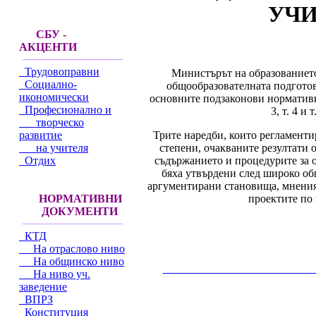
УЧИ
СБУ -
АКЦЕНТИ
Трудовоправни
Министърът на образованието
Социално-
общообразователната подготов
икономически
основните подзаконови нормативни 
Професионално и
3, т. 4 
творческо
Трите наредби, които регламенти
развитие
степени, очакваните резултати 
на учителя
съдържанието и процедурите за 
Отдих
бяха утвърдени след широко об
аргументирани становища, мнения
проектите по 
НОРМАТИВНИ
ДОКУМЕНТИ
КТД
На отраслово ниво
На общинско ниво
__________________________________________
На ниво уч.
заведение
ВПРЗ
Конституция