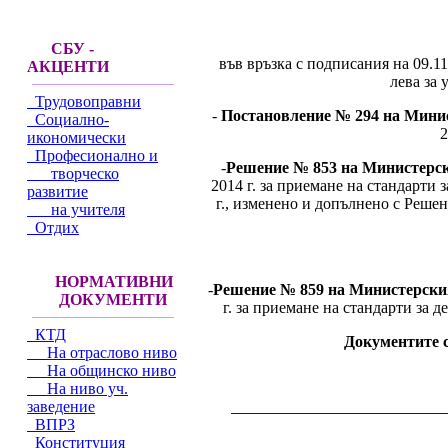
СБУ -
във връзка с подписания на 09.1
АКЦЕНТИ
лева за 
Трудовоправни
-
Постановление № 294 на Минист
Социално-
2
икономически
Професионално и
-
Решение № 853 на Министерски
творческо
2014 г. за приемане на стандарти
развитие
г., изменено и допълнено с Реше
на учителя
Отдих
НОРМАТИВНИ
-
Решение № 859 на Министерския 
ДОКУМЕНТИ
г. за приемане на стандарти за 
КТД
Документите 
На отраслово ниво
На общинско ниво
На ниво уч.
заведение
__________________________________________
ВПРЗ
Конституция