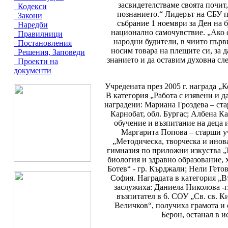
засвидетелстваме своята почит
Кодекси
познанието.“ Лидерът на СБУ п
Закони
събрание 1 ноември за Ден на 
Наредби
национално самочувствие. „Ако с
Правилници
народни будители, в чиито първи
Постановления
носим товара на плещите си, за 
Решения, Заповеди
знанието и да оставим духовна сл
Проекти на
документи
Учредената през 2005 г. награда „
В категория „Работа с изявени и д
наградени: Мариана Гроздева – ст
Карнобат, обл. Бургас; Албена К
обучение и възпитание на деца
Маргарита Попова – старши уч
„Методическа, творческа и инов
гимназия по приложни изкуства „Т
биология и здравно образование, 
Ботев“ - гр. Кърджали; Нели Гетов
София. Наградата в категория „В
заслужиха: Даниела Николова -г
възпитател в 6. СОУ „Св. св. 
Величков“, получиха грамота и 
Берон, останал в и