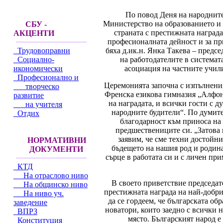
По повод Деня на народните
Министерство на образованието и 
СБУ -
страната с престижната наград
АКЦЕНТИ
професионалната дейност и за пр
бяха д.ик.н. Янка Такева – предс
Трудовоправни
на работодателите в системат
Социално-
асоциация на частните учил
икономически
Професионално и
Церемонията започна с изпълнения
творческо
Френска езикова гимназия „Алфон
развитие
на наградата, и всички гости с 
на учителя
народните будители“. По думите
Отдих
благодарност към приноса на 
предшествениците си. „Затова 
заявим, че сме техни достойни
НОРМАТИВНИ
бъдещето на нашия род и родина
ДОКУМЕНТИ
сърце в работата си и с личен пр
КТД
На отраслово ниво
В своето приветствие председат
На общинско ниво
престижната награда на най-добри
На ниво уч.
да се гордеем, че българската о
заведение
новатори, които заедно с всички 
ВПРЗ
място. Българският народ е
Конституция