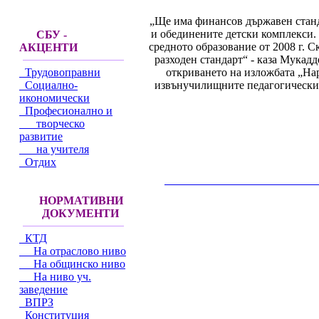
„Ще има финансов държавен станда
и обединените детски комплекси. 
СБУ -
средното образование от 2008 г. С
АКЦЕНТИ
разходен стандарт“ - каза Мукадд
откриването на изложбата „Нар
Трудовоправни
извънучилищните педагогически у
Социално-
икономически
Професионално и
творческо
развитие
на учителя
Отдих
__________________________________________
НОРМАТИВНИ
ДОКУМЕНТИ
КТД
На отраслово ниво
На общинско ниво
На ниво уч.
заведение
ВПРЗ
Конституция