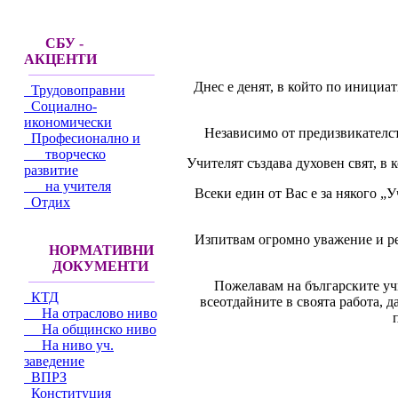
СБУ -
АКЦЕНТИ
Днес е денят, в който по иници
Трудовоправни
Социално-
икономически
Независимо от предизвикателс
Професионално и
творческо
Учителят създава духовен свят, в 
развитие
на учителя
Всеки един от Вас е за някого „
Отдих
Изпитвам огромно уважение и ре
НОРМАТИВНИ
ДОКУМЕНТИ
Пожелавам на българските учи
КТД
всеотдайните в своята работа, д
На отраслово ниво
На общинско ниво
На ниво уч.
заведение
ВПРЗ
Конституция