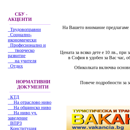
СБУ -
АКЦЕНТИ
На Вашето внимание предлагаме о
Трудовоправни
Социално-
икономически
Професионално и
творческо
Цената за всяко дете е 10 лв., пр
развитие
в София в удобен за Вас час, 
на учителя
Отдих
Обиколката включва основн
НОРМАТИВНИ
Повече подробности за з
ДОКУМЕНТИ
КТД
На отраслово ниво
На общинско ниво
На ниво уч.
заведение
ВПРЗ
Конституция