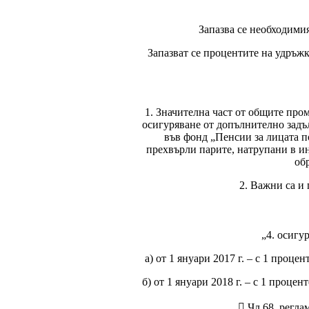
Запазва се необходимия
Запазват се процентите на удръжк
1. Значителна част от общите пром
осигуряване от допълнително зад
във фонд „Пенсии за лицата по
прехвърли парите, натрупани в и
об
2. Важни са и
„4. осигу
а) от 1 януари 2017 г. – с 1 проце
б) от 1 януари 2018 г. – с 1 процен
 Чл.68, регл