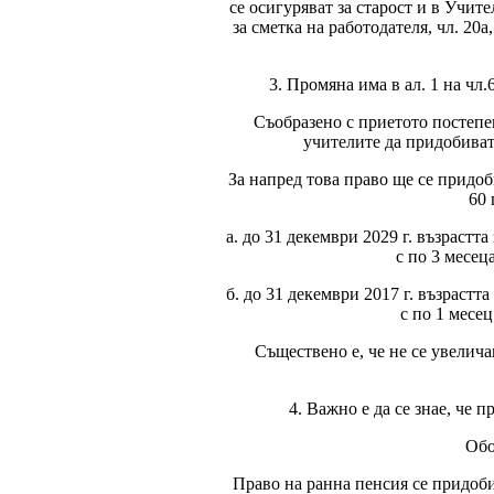
се осигуряват за старост и в Учите
за сметка на работодателя, чл. 20
3. Промяна има в ал. 1 на чл
Съобразено с приетото постепен
учителите да придобиват 
За напред това право ще се придоби
60 
а. до 31 декември 2029 г. възрастта
с по 3 месец
б. до 31 декември 2017 г. възрастта
с по 1 месе
Съществено е, че не се увелича
4. Важно е да се знае, че
Обо
Право на ранна пенсия се придоби