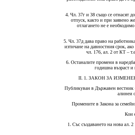
4. Чл. 37г и 38 също се отнасят
отпуск, както и при заявено ж
отлагането не е необходимо
5. Чл. 37д дава право на работни
изтичане на давностния срок, ако
чл. 176, ал. 2 от КТ – т
6. Останалите промени в наредбат
годишна възраст и 
ІІ. 1. ЗАКОН ЗА ИЗМ
Публикуван в Държавен вестник бр
алинеи 
Промените в Закона за семейни
Кои 
1. Със създаването на нова ал. 2