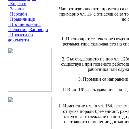
Кодекси
Част от извършените промени са сп
Закони
примерно чл. 114а отнасящ се за тр
Наредби
до 
Правилници
Постановления
Решения, Заповеди
Проекти на
1. Прецизират се текстове свързан
документи
регламентира сключването на сп
2. Със създаването на нов чл. 12
съществува при повечето работода
работника или служи
3. Промени са направени 
 В чл. 161 се създава нова ал. 
 Изменение има в чл. 164, регламе
отпуска поради бременност, раж
отпуск за отглеждане на дете до 
настоящото изменение допълните