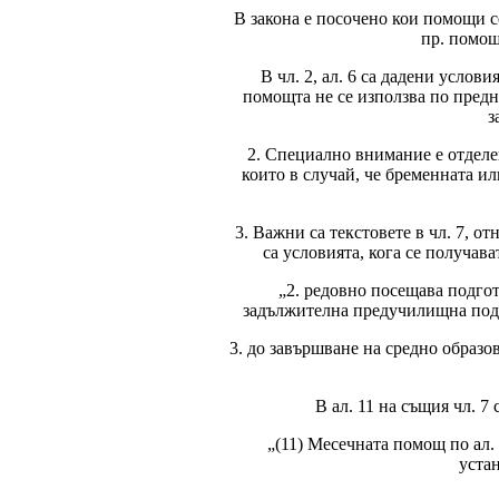
В закона е посочено кои помощи с
пр. помощ
В чл. 2, ал. 6 са дадени услови
помощта не се използва по предна
з
2. Специално внимание е отделен
които в случай, че бременната 
3. Важни са текстовете в чл. 7, 
са условията, кога се получава
„2. редовно посещава подго
задължителна предучилищна подго
3. до завършване на средно образо
В ал. 11 на същия чл. 7
„(11) Месечната помощ по ал. 
устан