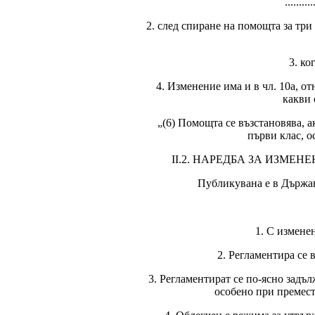
..........
2. след спиране на помощта за три
3. ко
4. Изменение има и в чл. 10а, от
какви 
„(6) Помощта се възстановява, 
първи клас, о
ІІ.2. НАРЕДБА ЗА ИЗМЕ
Публикувана е в Държаве
1. С измене
2. Регламентира се 
3. Регламентират се по-ясно задъ
особено при преместв