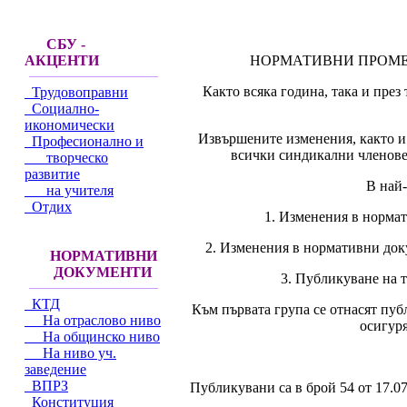
СБУ -
НОРМАТИВНИ ПРОМЕН
АКЦЕНТИ
Както всяка година, така и през
Трудовоправни
Социално-
икономически
Извършените изменения, както и 
Професионално и
всички синдикални членове,
творческо
развитие
В най-
на учителя
Отдих
1. Изменения в норма
2. Изменения в нормативни доку
НОРМАТИВНИ
ДОКУМЕНТИ
3. Публикуване на 
КТД
Към първата група се отнасят пуб
На отраслово ниво
осигуря
На общинско ниво
На ниво уч.
заведение
ВПРЗ
Публикувани са в брой 54 от 17.07
Конституция