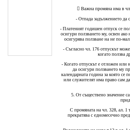
 Важна промяна има в чле
- Отпада задължението да 
- Платеният годишен отпуск се пол
осигури ползването му, освен ако 
осигурява ползване на не по-мал
- Съгласно чл. 176 отпускът мож
когато ползва д
- Когато отпускът е отложен или н
да осигури ползването му пр
календарната година за която се п
или служителят има право сам да
5. От съществено значение са
прид
С промяната на чл. 328, ал. 1
прекратява с едномесечно пред