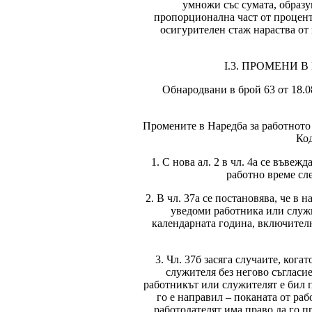
умножи със сумата, образув
пропорционална част от процента
осигурителен стаж нараства от 
І.3. ПРОМЕНИ 
Обнародвани в брой 63 от 18.0
Промените в Наредба за работното
Код
1. С нова ал. 2 в чл. 4а се въве
работно време сл
2. В чл. 37а се постановява, че в 
уведоми работника или служи
календарната година, включителн
3. Чл. 37б засяга случаите, ког
служителя без негово съгласие.
работникът или служителят е бил по
го е направил – поканата от ра
работодателят има право да го п