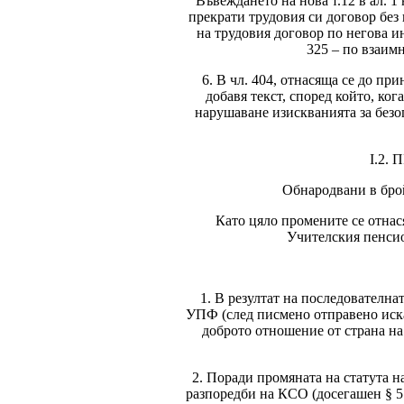
Въвеждането на нова т.12 в ал. 
прекрати трудовия си договор без
на трудовия договор по негова и
325 – по взаим
6. В чл. 404, отнасяща се до пр
добавя текст, според който, ко
нарушаване изискванията за безо
І.2
Обнародвани в брой 
Като цяло промените се отнас
Учителския пенсио
1. В резултат на последователна
УПФ (след писмено отправено иска
доброто отношение от страна на
2. Поради промяната на статута н
разпоредби на КСО (досегашен § 5 о