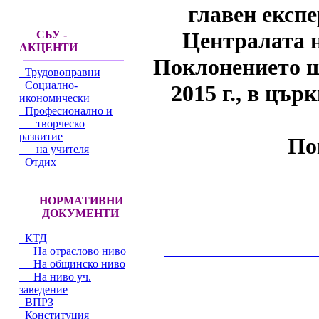
главен експ
Централата н
СБУ -
АКЦЕНТИ
Поклонението ще
Трудовоправни
Социално-
2015 г., в цъ
икономически
Професионално и
творческо
развитие
По
на учителя
Отдих
НОРМАТИВНИ
ДОКУМЕНТИ
КТД
На отраслово ниво
__________________________________________
На общинско ниво
На ниво уч.
заведение
ВПРЗ
Конституция