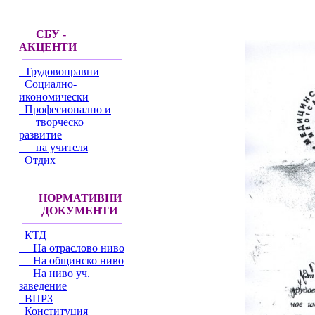
СБУ -
АКЦЕНТИ
Трудовоправни
Социално-
икономически
Професионално и
творческо
развитие
на учителя
Отдих
НОРМАТИВНИ
ДОКУМЕНТИ
КТД
На отраслово ниво
На общинско ниво
На ниво уч.
заведение
ВПРЗ
Конституция