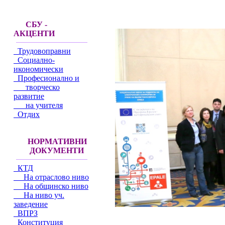
СБУ -
АКЦЕНТИ
Трудовоправни
Социално-
икономически
Професионално и
творческо
развитие
на учителя
Отдих
НОРМАТИВНИ
ДОКУМЕНТИ
КТД
На отраслово ниво
На общинско ниво
На ниво уч.
заведение
ВПРЗ
Конституция