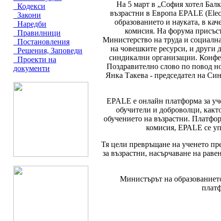
На 5 март в „София хотел Балк
Кодекси
възрастни в Европа EPALE (Electr
Закони
образованието и науката, в ка
Наредби
комисия. На форума присъс
Правилници
Министерство на труда и социална
Постановления
на човешките ресурси, и други
Решения, Заповеди
синдикални организации. Конфер
Проекти на
Поздравително слово по повод но
документи
Янка Такева - председател на Си
EPALE е онлайн платформа за уче
обучители и доброволци, както
обучението на възрастни. Платфо
комисия, ЕРАLЕ се уп
Тя цели превръщане на ученето пре
за възрастни, насърчаване на раве
Министърът на образованието
платф