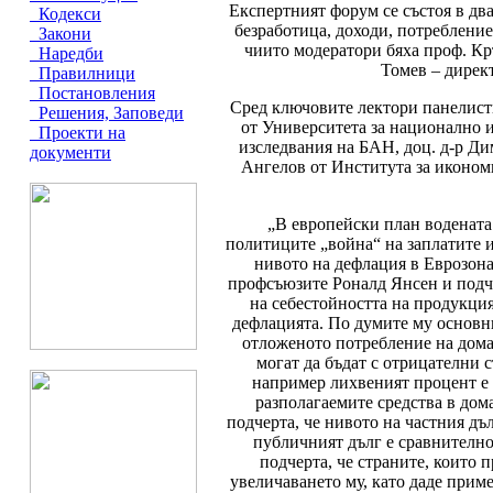
Експертният форум се състоя в дв
Кодекси
безработица, доходи, потреблени
Закони
чиито модератори бяха проф. Кр
Наредби
Томев – дирек
Правилници
Постановления
Сред ключовите лектори панелист
Решения, Заповеди
от Университета за национално 
Проекти на
изследвания на БАН, доц. д-р Д
документи
Ангелов от Института за иконом
„В европейски план водената
политиците „война“ на заплатите 
нивото на дефлация в Еврозона
профсъюзите Роналд Янсен и подче
на себестойността на продукци
дефлацията. По думите му основни
отложеното потребление на дома
могат да бъдат с отрицателни 
например лихвеният процент е 0
разполагаемите средства в дом
подчерта, че нивото на частния дъ
публичният дълг е сравнително 
подчерта, че страните, които 
увеличаването му, като даде прим