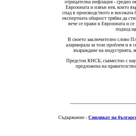
отрицателна инфлация - средно ок
Еврозоната и извън нея, които въ
спад в производството и високата 
експертната общност трябва да сти
вече се прави в Еврозоната и с
подход щ
В своето заключително слово П
алармирала за този проблем и в 
възраждане на индустрията, м
Предстои КНСБ, съвместно с науч
предложена на правителствот
__________________________________________
Съдържание -
Синдикат на българс