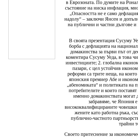
в Еврозоната. По думите на Ронал
състояние на ниска инфлация, мно
„Опасността не е само дефлаци
надолу“ – заключи Янсен и допъл
на публични и частни дългове и
В своята презентация Сусуму Уе
борба с дефлацията на национал
домакинства за първи път от де
коментира Сусуму Уеда, в това чи
инвестициите; 2. глобална иконом
пазари, с цел устойчив иконо
реформи са трите неща, на които
японския премиер Абе и икономи
„абеномиката“ и политиката на 
потребителите и които поставят
именно домакинствата могат д
забравяме, че Япония 
висококвалифицираните човешки ре
жените като работна ръка, съ
публично-частното партньорст
трайни т
Своето притеснение за икономичес