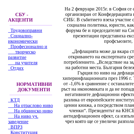
На 2 февруари 2015г. в София се
организиран от Конфедерацията 
СБУ -
СИБ/. В събитието взеха участие
АКЦЕНТИ
социална политика, юристи, как
форума бе и председателят на С
Трудовоправни
презентации представиха ек
Социално-
профсъюзите, 
икономически
Професионално и
„Дефлацията може да вкара с
творческо
откриването на експертната ср
развитие
потреблението. „Вследствие на з
на учителя
на работни места. България беле
Отдих
Гърция по ниво на дефлация
хиперинфлационната през 1996 г. 
от -1,6% в сравнение с останалит
НОРМАТИВНИ
ръст на икономиката и да не попа
ДОКУМЕНТИ
негативните дефлационни ефекти.
разлика от европейските институ
КТД
ценни книжа, а посредством план
На отраслово ниво
членки“. Президентът на КНСБ 
На общинско ниво
антидефлационен ефект, са изпъл
На ниво уч.
чрез която ще се увеличи разпол
заведение
ВПРЗ
Конституция