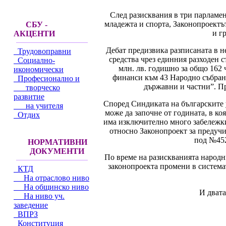
След разисквания в три парламен
младежта и спорта, Законопроект
СБУ -
и г
АКЦЕНТИ
Дебат предизвика разписаната в 
Трудовоправни
средства чрез единния разходен с
Социално-
млн. лв. годишно за общо 162 
икономически
финанси към 43 Народно събрание
Професионално и
държавни и частни”. Пр
творческо
развитие
Според Синдиката на българските 
на учителя
може да започне от годината, в ко
Отдих
има изключително много забележки
относно Законопроект за предучи
под №452
НОРМАТИВНИ
ДОКУМЕНТИ
По време на разискванията народн
законопроекта промени в система
КТД
На отраслово ниво
На общинско ниво
И двата
На ниво уч.
заведение
ВПРЗ
Конституция