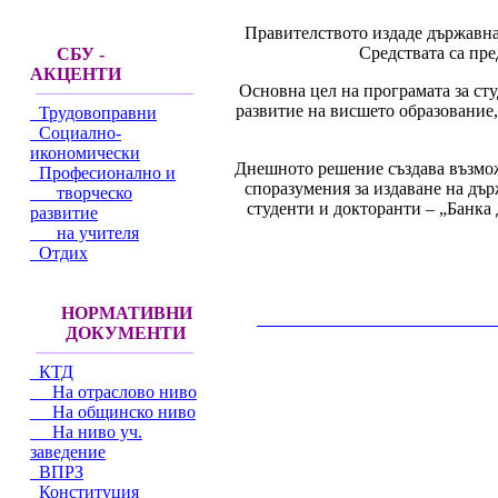
Правителството издаде държавна 
Средствата са пред
СБУ -
АКЦЕНТИ
Основна цел на програмата за сту
развитие на висшето образование,
Трудовоправни
Социално-
икономически
Днешното решение създава възмож
Професионално и
споразумения за издаване на дъ
творческо
студенти и докторанти – „Банка
развитие
на учителя
Отдих
НОРМАТИВНИ
__________________________________________
ДОКУМЕНТИ
КТД
На отраслово ниво
На общинско ниво
На ниво уч.
заведение
ВПРЗ
Конституция