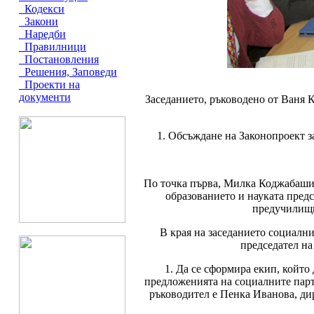
Кодекси
Закони
Наредби
Правилници
Постановления
Решения, Заповеди
Проекти на
документи
Заседанието, ръководено от Ваня К
1. Обсъждане на Законопроект 
По точка първа, Милка Коджабашие
образованието и науката пред
предучилищн
В края на заседанието социални
председател н
1. Да се сформира екип, койт
предложенията на социалните парт
ръководител е Пенка Иванова, ди