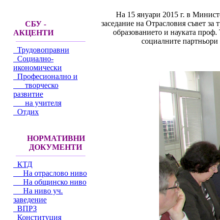
На 15 януари 2015 г. в Минист
заседание на Отрасловия съвет за
СБУ -
образованието и науката проф. 
АКЦЕНТИ
социалните партньори -
Трудовоправни
Социално-
икономически
Професионално и
творческо
развитие
на учителя
Отдих
НОРМАТИВНИ
ДОКУМЕНТИ
КТД
На отраслово ниво
На общинско ниво
На ниво уч.
заведение
ВПРЗ
Конституция