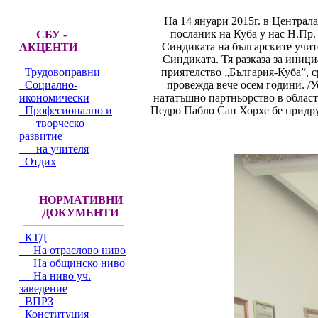
На 14 януари 2015г. в Централ
посланик на Куба у нас Н.Пр.
СБУ -
Синдиката на българските учите
АКЦЕНТИ
Синдиката. Тя разказа за иниц
приятелство „България-Куба”, с
Трудовоправни
провежда вече осем години. /У
Социално-
нататъшно партньорство в област
икономически
Педро Пабло Сан Хорхе бе придру
Професионално и
творческо
развитие
на учителя
Отдих
НОРМАТИВНИ
ДОКУМЕНТИ
КТД
На отраслово ниво
На общинско ниво
На ниво уч.
заведение
ВПРЗ
Конституция