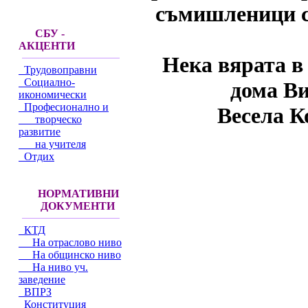
съмишленици с
СБУ -
АКЦЕНТИ
Нека вярата в
Трудовоправни
Социално-
дома Ви
икономически
Професионално и
Весела К
творческо
развитие
на учителя
Отдих
НОРМАТИВНИ
ДОКУМЕНТИ
КТД
На отраслово ниво
На общинско ниво
На ниво уч.
заведение
ВПРЗ
Конституция