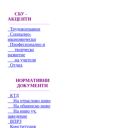
СБУ -
АКЦЕНТИ
Трудовоправни
Социално-
икономически
Професионално и
творческо
развитие
на учителя
Отдих
НОРМАТИВНИ
ДОКУМЕНТИ
КТД
На отраслово ниво
На общинско ниво
На ниво уч.
заведение
ВПРЗ
Конституция