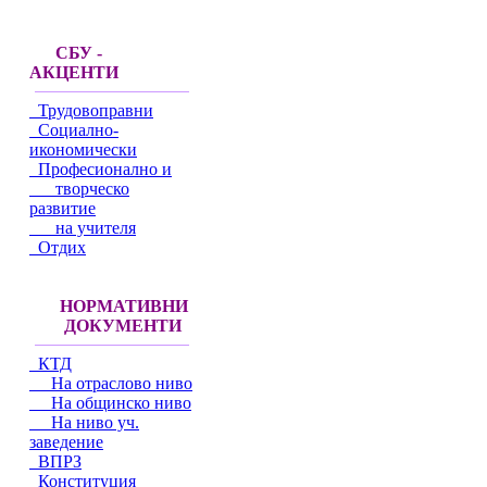
СБУ -
АКЦЕНТИ
Трудовоправни
Социално-
икономически
Професионално и
творческо
развитие
на учителя
Отдих
НОРМАТИВНИ
ДОКУМЕНТИ
КТД
На отраслово ниво
На общинско ниво
На ниво уч.
заведение
ВПРЗ
Конституция