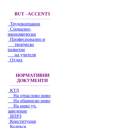
BUT - ACCENTS
Трудовоправни
Социално-
икономически
Професионално и
творческо
развитие
на учителя
Отдих
НОРМАТИВНИ
ДОКУМЕНТИ
КТД
На отраслово ниво
На общинско ниво
На ниво уч.
заведение
ВПРЗ
Конституция
Кодекси