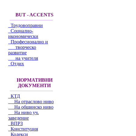
BUT - ACCENTS
Трудовоправни
Социално-
икономически
Професионално и
творческо
развитие
на учителя
Отдих
НОРМАТИВНИ
ДОКУМЕНТИ
КТД
На отраслово ниво
На общинско ниво
На ниво уч.
заведение
ВПРЗ
Конституция
Кодекси